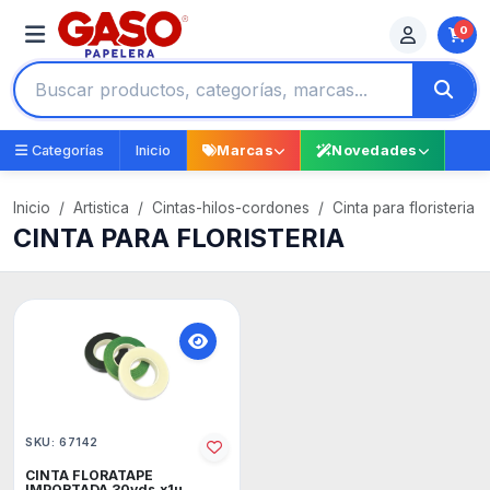
0
Categorías
Inicio
Marcas
Novedades
Inicio
Artistica
Cintas-hilos-cordones
Cinta para floristeria
CINTA PARA FLORISTERIA
SKU: 67142
CINTA FLORATAPE
IMPORTADA 30yds.x1u.