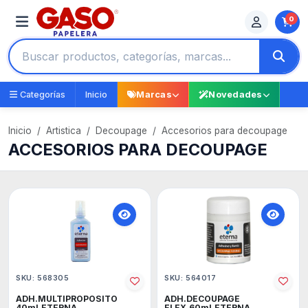
0
Categorías
Inicio
Marcas
Novedades
Inicio
Artistica
Decoupage
Accesorios para decoupage
ACCESORIOS PARA DECOUPAGE
SKU: 568305
SKU: 564017
ADH.MULTIPROPOSITO
ADH.DECOUPAGE
40ml.ETERNA
FLEX.60ml.ETERNA