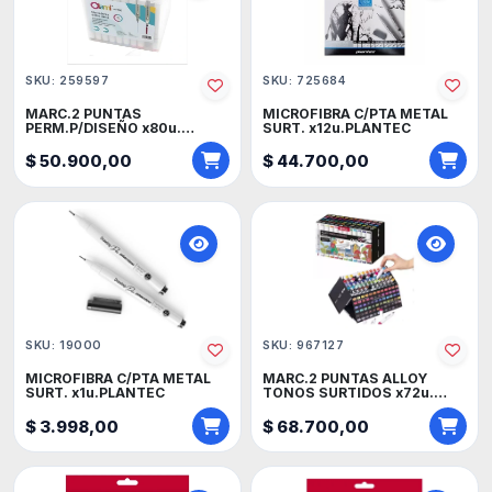
SKU: 259597
SKU: 725684
MARC.2 PUNTAS
MICROFIBRA C/PTA METAL
PERM.P/DISEÑO x80u.
SURT. x12u.PLANTEC
OLAMI
$ 50.900,00
$ 44.700,00
SKU: 19000
SKU: 967127
MICROFIBRA C/PTA METAL
MARC.2 PUNTAS ALLOY
SURT. x1u.PLANTEC
TONOS SURTIDOS x72u.
FILGO
$ 3.998,00
$ 68.700,00