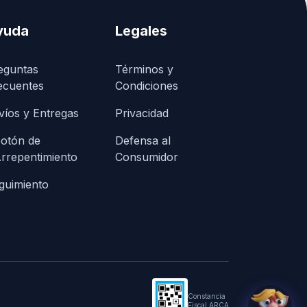
yuda
Legales
eguntas
Términos y
ecuentes
Condiciones
víos y Entregas
Privacidad
otón de
Defensa al
rrepentimiento
Consumidor
guimiento
Constancia
Fiscal ARCA