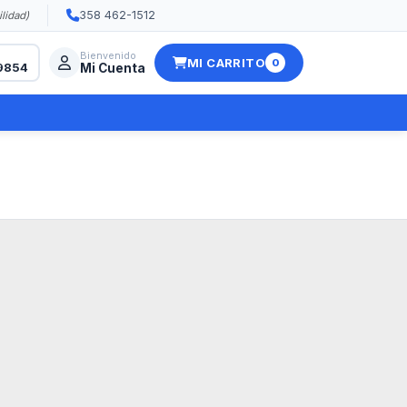
358 462-1512
ilidad)
Bienvenido
MI CARRITO
0
9854
Mi Cuenta