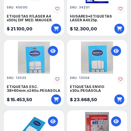
SKU: 45000
SKU: 34201
ETIQUETAS P/LASER A4
HUSARES*ETIQUETAS
x50hj DIF MED. MAUGER.
LASER A4X25p.
$ 21.100,00
$ 12.300,00
SKU: 13333
SKU: 13304
ETIQUETAS ESC.
ETIQUETAS ENVIO
38x60mm.x240u.PEGASOLA
x30u.PEGASOLA
$ 15.453,50
$ 23.668,50