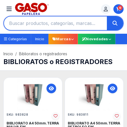
0
Categorías
Inicio
Marcas
Novedades
Inicio
Biblioratos o registradores
BIBLIORATOS o REGISTRADORES
SKU: 983828
SKU: 983811
BIBLIORATO A4 50mm.TERRA
BIBLIORATO A4 50mm.TERRA
MALVA FW
PETROLEO FW