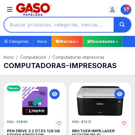
0
Categorías
Inicio
Marcas
Novedades
Inicio
Computación
Computadoras-impresoras
COMPUTADORAS-IMPRESORAS
Nuevo
SKU: 34869
SKU: B1212
PEN DRIVE 3.2 DTXS 128 GB
BROTHER IMPR.LASER
EXODIA KINGSTON
HL1212W WI-FI